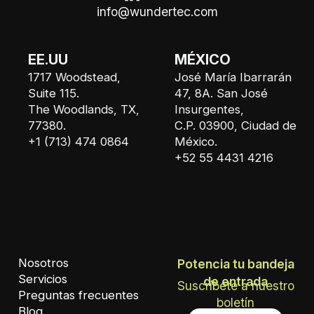
info@wundertec.com
EE.UU
MÉXICO
1717 Woodstead,
José María Ibarrarán
Suite 115.
47, 8A. San José
The Woodlands, TX,
Insurgentes,
77380.
C.P. 03900, Ciudad de
+1 (713) 474 0864
México.
+52 55 4431 4216
Nosotros
Potencia tu bandeja
Servicios
de entrada
Suscríbete a nuestro
Preguntas frecuentes
boletín
Blog