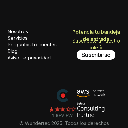
Nosotros
Potencia tu bandeja
Servicios
de entrada
Suscríbete a nuestro
Preguntas frecuentes
boletín
Blog
Suscribirse
Aviso de privacidad
©️ Wundertec 2025. Todos los derechos