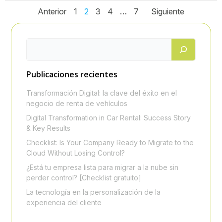
Navegación
Navegación
Navega
Página
Página
Página
Página
Página
Anterior
1
2
3
4
…
7
Siguiente
de
de
de
entradas
entradas
entrad
Publicaciones recientes
Transformación Digital: la clave del éxito en el
negocio de renta de vehículos
Digital Transformation in Car Rental: Success Story
& Key Results
Checklist: Is Your Company Ready to Migrate to the
Cloud Without Losing Control?
¿Está tu empresa lista para migrar a la nube sin
perder control? [Checklist gratuito]
La tecnología en la personalización de la
experiencia del cliente