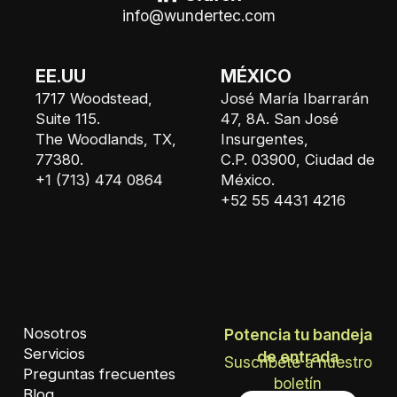
info@wundertec.com
EE.UU
MÉXICO
1717 Woodstead,
José María Ibarrarán
Suite 115.
47, 8A. San José
The Woodlands, TX,
Insurgentes,
77380.
C.P. 03900, Ciudad de
+1 (713) 474 0864
México.
+52 55 4431 4216
Nosotros
Potencia tu bandeja
Servicios
de entrada
Suscríbete a nuestro
Preguntas frecuentes
boletín
Blog